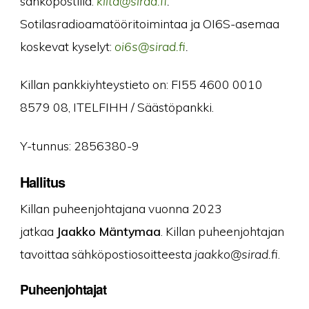
sähköpostilla:
@atlik
if.daris
.
Sotilasradioamatööritoimintaa ja OI6S-asemaa
koskevat kyselyt:
@s6io
if.daris
.
Killan pankkiyhteystieto on: FI55 4600 0010
8579 08, ITELFIHH / Säästöpankki.
Y-tunnus: 2856380-9
Hallitus
Killan puheenjohtajana vuonna 2023
jatkaa
Jaakko Mäntymaa
. Killan puheenjohtajan
tavoittaa sähköpostiosoitteesta
@okkaaj
if.daris
.
Puheenjohtajat