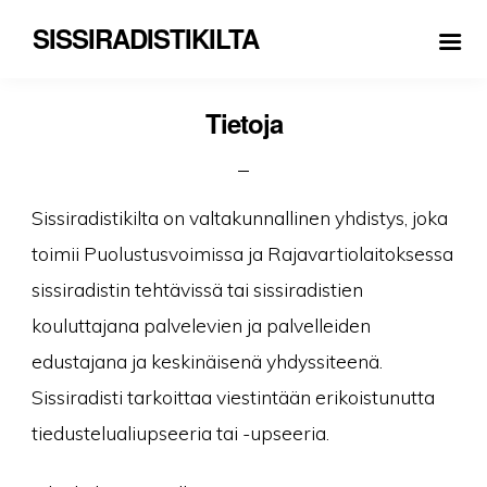
SISSIRADISTIKILTA
Tietoja
Sissiradistikilta on valtakunnallinen yhdistys, joka
toimii Puolustusvoimissa ja Rajavartiolaitoksessa
sissiradistin tehtävissä tai sissiradistien
kouluttajana palvelevien ja palvelleiden
edustajana ja keskinäisenä yhdyssiteenä.
Sissiradisti tarkoittaa viestintään erikoistunutta
tiedustelualiupseeria tai -upseeria.