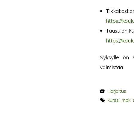
Tikkakosken
https://kou
Tuusulan ku
https://kou
Syksylle on s
valmistaa.
Harjoitus
kurssi
,
mpk
,