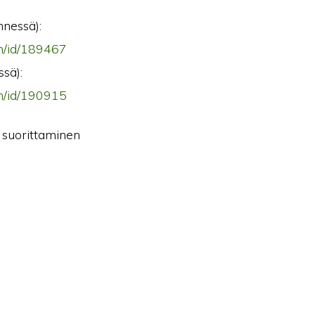
nnessä):
in/id/189467
ssä):
in/id/190915
 suorittaminen