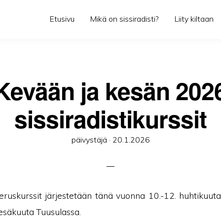
Etusivu
Mikä on sissiradisti?
Liity kiltaan
Kevään ja kesän 202
sissiradistikurssit
Posted
päivystäjä ·
20.1.2026
on
peruskurssit järjestetään tänä vuonna 10.-12. huhtikuut
kesäkuuta Tuusulassa.