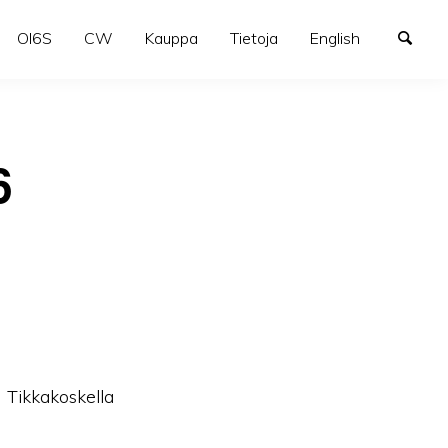
OI6S
CW
Kauppa
Tietoja
English
6
a Tikkakoskella