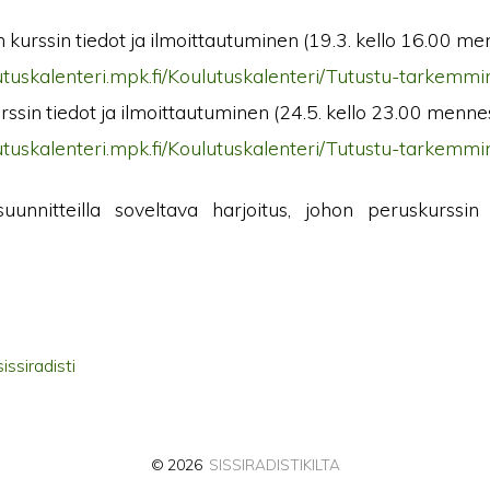
 kurssin tiedot ja ilmoittautuminen (19.3. kello 16.00 me
lutuskalenteri.mpk.fi/Koulutuskalenteri/Tutustu-tarkemm
rssin tiedot ja ilmoittautuminen (24.5. kello 23.00 menne
lutuskalenteri.mpk.fi/Koulutuskalenteri/Tutustu-tarkemm
uunnitteilla soveltava harjoitus, johon peruskurssin
sissiradisti
© 2026
SISSIRADISTIKILTA